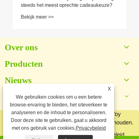
steeds het meest oprechte cadeaukeuze?
Bekijk meer >>
Over ons
Producten
Nieuws
X
Neem contact met ons op
We gebruiken cookies om u een betere
browse-ervaring te bieden, het siteverkeer te
analyseren en de inhoud te personaliseren.
Copyright © 2025 Baoding Yuankang Toy
Door deze site te gebruiken, gaat u akkoord
Manufacturing Co., Ltd. Alle rechten voorbehouden.
met ons gebruik van cookies.
Privacybeleid
Links
Sitemap
RSS
XML
Privacybeleid