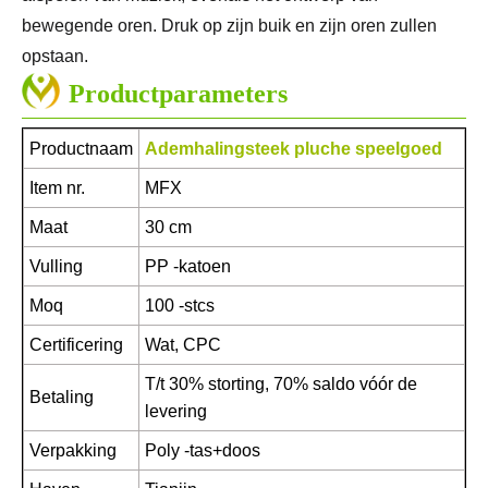
bewegende oren. Druk op zijn buik en zijn oren zullen
opstaan.
Productparameters
Productnaam
Ademhalingsteek pluche speelgoed
Item nr.
MFX
Maat
30 cm
Vulling
PP -katoen
Moq
100 -stcs
Certificering
Wat, CPC
T/t 30% storting, 70% saldo vóór de
Betaling
levering
Verpakking
Poly -tas+doos