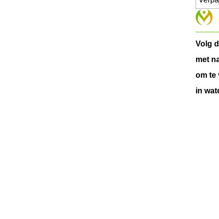
Volg d
met n
om te
in wat