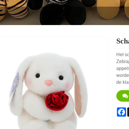
Sch
Het s
Zebrap
appels
worde
de kl
F