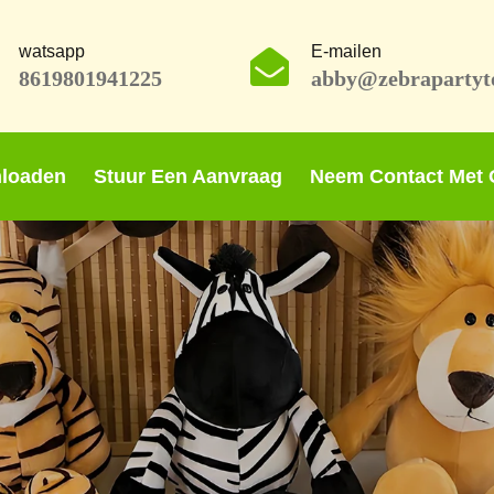
watsapp
E-mailen
8619801941225
abby@zebrapartyt
loaden
Stuur Een Aanvraag
Neem Contact Met