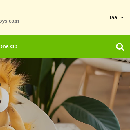
Taal
oys.com
 Ons Op