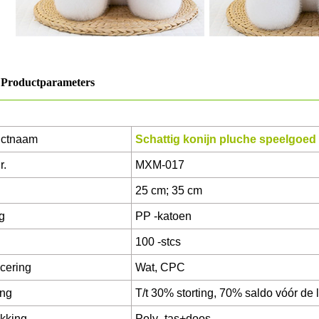
Productparameters
uctnaam
Schattig konijn pluche speelgoed
r.
MXM-017
25 cm; 35 cm
g
PP -katoen
100 -stcs
icering
Wat, CPC
ing
T/t 30% storting, 70% saldo vóór de 
kking
Poly -tas+doos