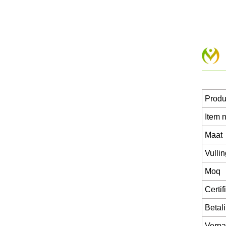
Prod
Item n
Maat
Vullin
Moq
Certif
Betal
Verpa