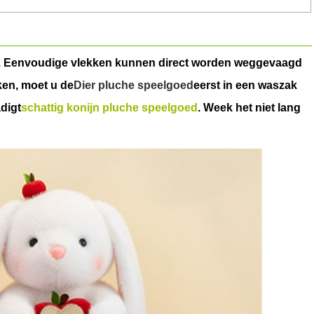
akt. Eenvoudige vlekken kunnen direct worden weggevaagd
ken, moet u de
Dier pluche speelgoed
eerst in een waszak
digt
schattig konijn pluche speelgoed
. Week het niet lang