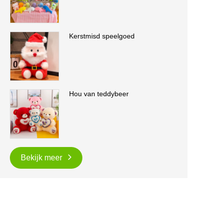
Kerstmisd speelgoed
Hou van teddybeer
Bekijk meer