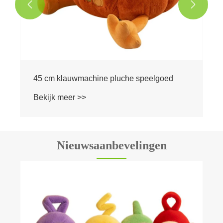


elgoed
Nieuwsaanbevelingen
Hoe kiest u het beste pluche kussen voor
uw behoeften?
Bekijk meer >>