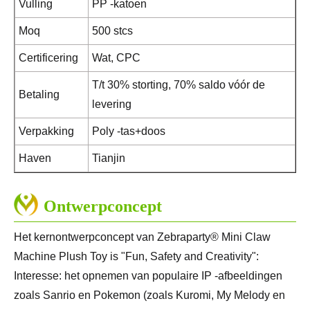
Vulling
PP -katoen
Moq
500 stcs
Certificering
Wat, CPC
T/t 30% storting, 70% saldo vóór de
Betaling
levering
Verpakking
Poly -tas+doos
Haven
Tianjin
Ontwerpconcept
Het kernontwerpconcept van Zebraparty® Mini Claw
Machine Plush Toy is "Fun, Safety and Creativity":
Interesse: het opnemen van populaire IP -afbeeldingen
zoals Sanrio en Pokemon (zoals Kuromi, My Melody en