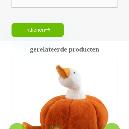
indienen

gerelateerde producten
Pluche zacht speelgoedsleutelhanger
Bekijk meer >>