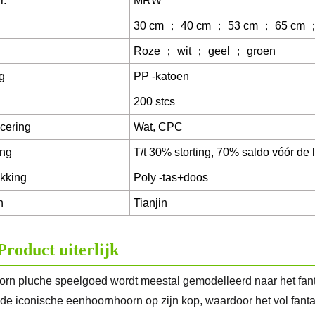
r.
MRW
30 cm ； 40 cm ； 53 cm ； 65 cm 
Roze ； wit ； geel ； groen
g
PP -katoen
200 stcs
icering
Wat, CPC
ing
T/t 30% storting, 70% saldo vóór de 
kking
Poly -tas+doos
n
Tianjin
Product uiterlijk
rn pluche speelgoed wordt meestal gemodelleerd naar het fantas
 de iconische eenhoornhoorn op zijn kop, waardoor het vol fanta