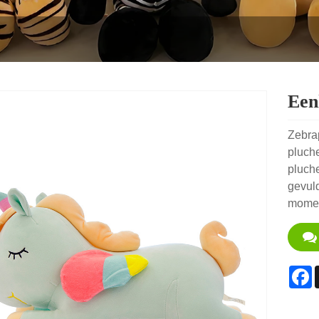
Een
Zebrap
pluche
pluche
gevuld
momen
F