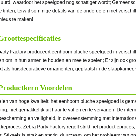
uurd, waardoor het speelgoed nog schattiger wordt; Gemeensch
e tinten, terwijl sommige details van de onderdelen met versch
ieus te maken!
Groottespecificaties
arty Factory produceert eenhoorn pluche speelgoed in verschill
en om in hun armen te houden en mee te spelen; Er zijn ook gr
kt als huisdecoratieve ornamenten, geplaatst in de slaapkamer
Productkern Voordelen
alen van hoge kwaliteit: het eenhoorn pluche speelgoed is gemaak
ing, niet gemakkelijk uit haar te vallen en te vervagen; De int
bescherming en veiligheid, in overeenstemming met internatio
tieproces: Zebra Party Factory regelt strikt het productieproces,
n; Stiksels is strak en stevig, duurzaam, om het probleem van op