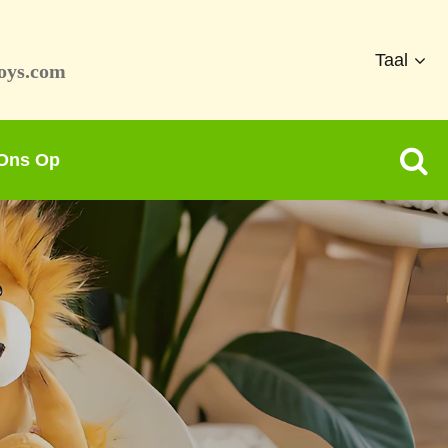
Taal
oys.com
 Ons Op