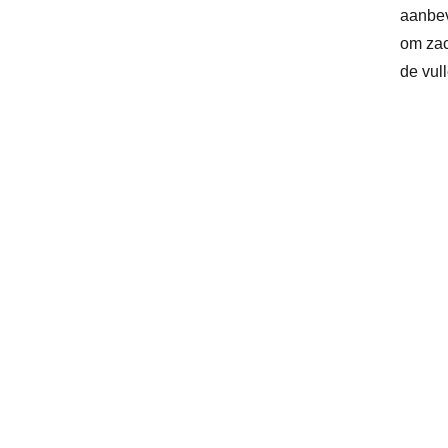
aanbev
om zac
de vull