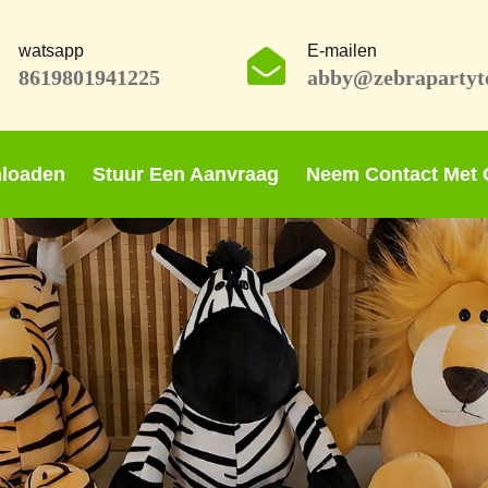
watsapp
E-mailen
8619801941225
abby@zebrapartyt
loaden
Stuur Een Aanvraag
Neem Contact Met