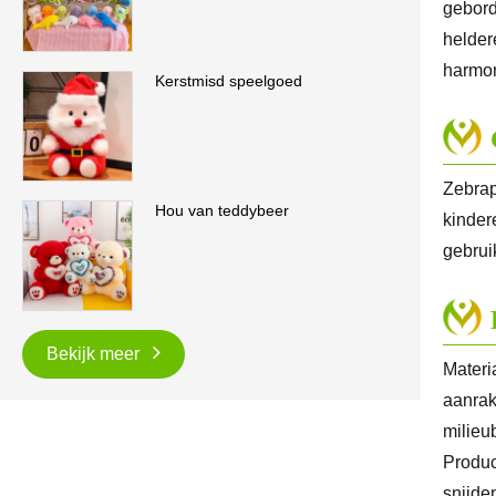
gebord
helder
harmon
Kerstmisd speelgoed
Zebrap
Hou van teddybeer
kinder
gebrui
Bekijk meer
Materi
aanrak
milieu
Produc
snijde