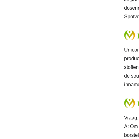
doseri
Spotvo
Unicor
produc
stoffe
de str
inname
Vraag:
A: Om 
borstel