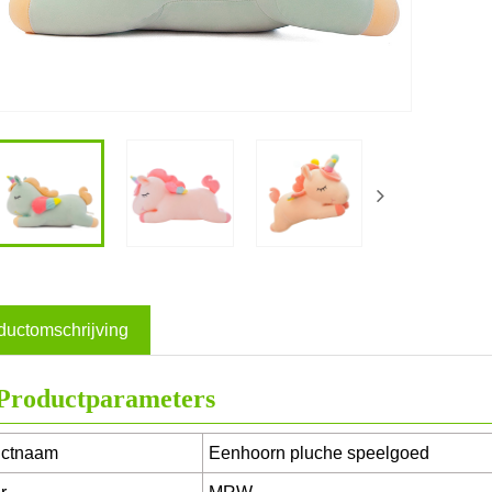
ductomschrijving
Productparameters
uctnaam
Eenhoorn pluche speelgoed