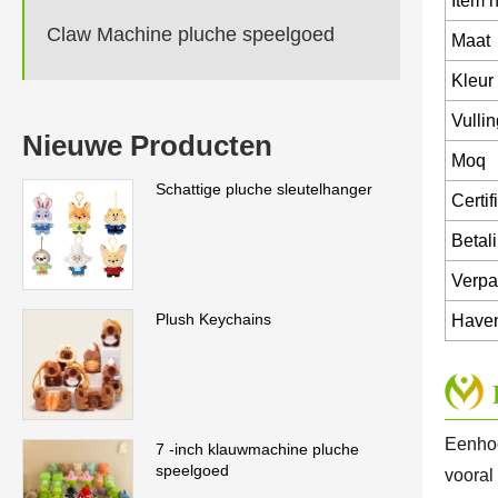
Item n
Claw Machine pluche speelgoed
Maat
Kleur
Vullin
Nieuwe Producten
Moq
Schattige pluche sleutelhanger
Certif
Betal
Verpa
Plush Keychains
Have
Eenhoo
7 -inch klauwmachine pluche
speelgoed
vooral