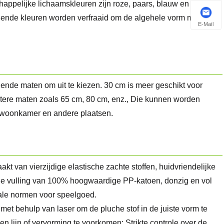
appelijke lichaamskleuren zijn roze, paars, blauw en andere
illende kleuren worden verfraaid om de algehele vorm meer
E-Mail
ende maten om uit te kiezen. 30 cm is meer geschikt voor
otere maten zoals 65 cm, 80 cm, enz., Die kunnen worden
, woonkamer en andere plaatsen.
t van vierzijdige elastische zachte stoffen, huidvriendelijke
erne vulling van 100% hoogwaardige PP-katoen, donzig en vol
nale normen voor speelgoed.
 met behulp van laser om de pluche stof in de juiste vorm te
en lijn of vervorming te voorkomen; Strikte controle over de