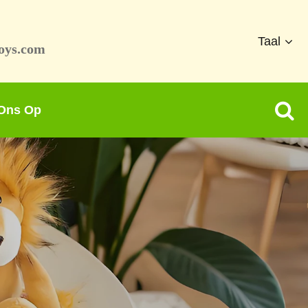
Taal
oys.com
 Ons Op