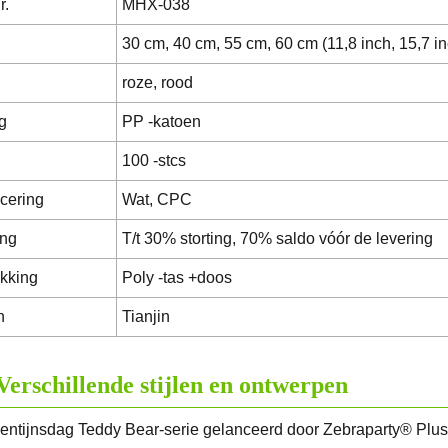
r.
MHX-038
30 cm, 40 cm, 55 cm, 60 cm (11,8 inch, 15,7 in
roze, rood
g
PP -katoen
100 -stcs
icering
Wat, CPC
ing
T/t 30% storting, 70% saldo vóór de levering
kking
Poly -tas +doos
n
Tianjin
Verschillende stijlen en ontwerpen
entijnsdag Teddy Bear-serie gelanceerd door Zebraparty® Plush