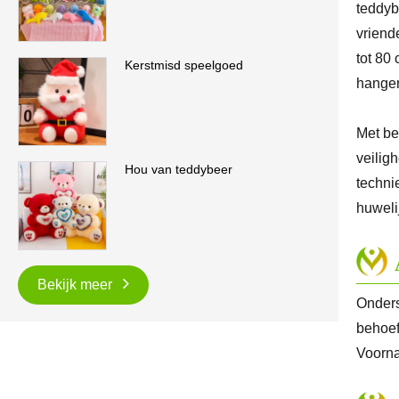
teddyb
vriend
tot 80
Kerstmisd speelgoed
hanger
Met be
veilig
Hou van teddybeer
techni
huweli
Bekijk meer
Onders
behoef
Voorna