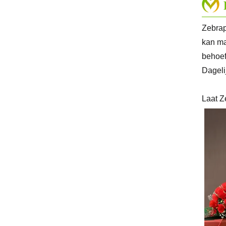
Zebrap
kan ma
behoef
Dageli
Laat Z