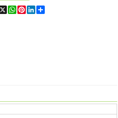
acebook
X
WhatsApp
Pinterest
LinkedIn
Share