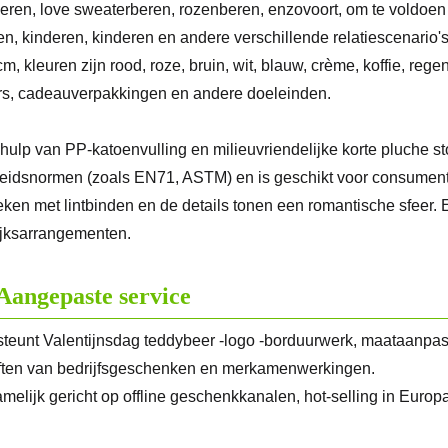
eren, love sweaterberen, rozenberen, enzovoort, om te voldoen
en, kinderen, kinderen en andere verschillende relatiescenario
 cm, kleuren zijn rood, roze, bruin, wit, blauw, crème, koffie, r
s, cadeauverpakkingen en andere doeleinden.
hulp van PP-katoenvulling en milieuvriendelijke korte pluche stof
heidsnormen (zoals EN71, ASTM) en is geschikt voor consumente
eken met lintbinden en de details tonen een romantische sfeer
jksarrangementen.
Aangepaste service
teunt Valentijnsdag teddybeer -logo -borduurwerk, maataanpa
ten van bedrijfsgeschenken en merkamenwerkingen.
melijk gericht op offline geschenkkanalen, hot-selling in Euro