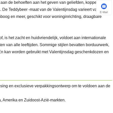
 aan de behoeften aan het geven van geliefden, koppels,
's. De Teddybeer -maat van de Valentijnsdag varieert van 25 cm
E-Mail
egenboog en meer, geschikt voor woninginrichting, draagbare
, is het zacht en huidvriendelijk, voldoet aan internationale
n van alle leeftijden. Sommige stijlen bevatten borduurwerk,
. En kan worden gebruikt met Valentijnsdag geschenkdozen en
ssing en exclusieve verpakkingsontwerp om te voldoen aan de
pa, Amerika en Zuidoost-Azië-markten.