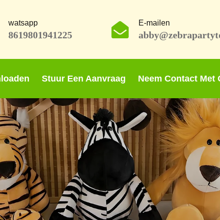
watsapp
E-mailen
8619801941225
abby@zebrapartyt
loaden
Stuur Een Aanvraag
Neem Contact Met