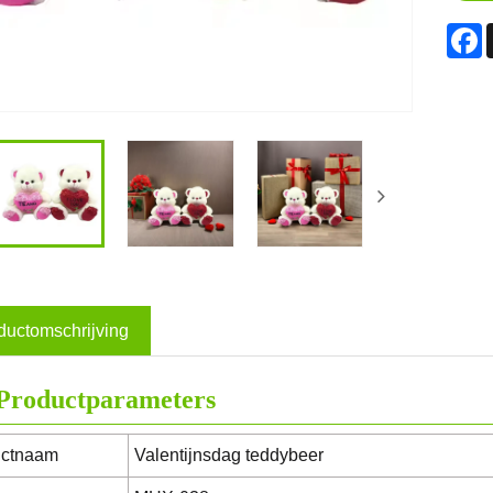
F
ductomschrijving
Productparameters
uctnaam
Valentijnsdag teddybeer