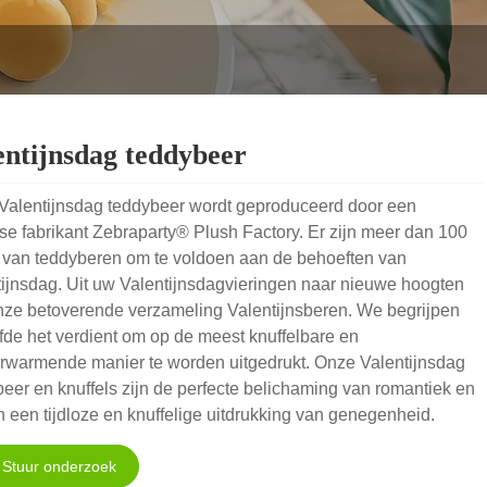
entijnsdag teddybeer
Valentijnsdag teddybeer wordt geproduceerd door een
e fabrikant Zebraparty® Plush Factory. Er zijn meer dan 100
n van teddyberen om te voldoen aan de behoeften van
ijnsdag. Uit uw Valentijnsdagvieringen naar nieuwe hoogten
nze betoverende verzameling Valentijnsberen. We begrijpen
efde het verdient om op de meest knuffelbare en
erwarmende manier te worden uitgedrukt. Onze Valentijnsdag
eer en knuffels zijn de perfecte belichaming van romantiek en
 een tijdloze en knuffelige uitdrukking van genegenheid.
Stuur onderzoek