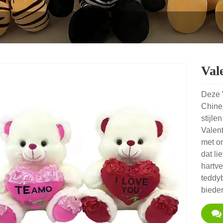
Val
Deze 
Chines
stijle
Valent
met o
dat li
hartv
teddyb
bieden