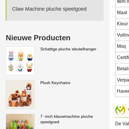
Item n
Claw Machine pluche speelgoed
Maat
Kleur
Vullin
Nieuwe Producten
Moq
Schattige pluche sleutelhanger
Certif
Betal
Verpa
Plush Keychains
Have
7 -inch klauwmachine pluche
speelgoed
De Val