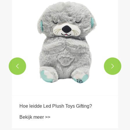
Waarom gebruikt de afstudeer-teddybeer
PP-katoenvulling?
Bekijk meer >>

