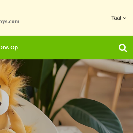
Taal
oys.com
 Ons Op