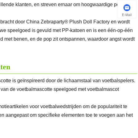
illende klanten, en streven ernaar om hoogwaardige poppen
E-Mail
bracht door China Zebraparty® Plush Doll Factory en wordt
auwe speelgoed is gevuld met PP-katoen en is een één-op-één
gd met benen, en de pop zit ontspannen, waardoor angst wordt
ten
cotte is geïnspireerd door de lichaamstaal van voetbalspelers.
 van de voetbalmascotte speelgoed met voetbalmascot
tieartikelen voor voetbalwedstrijden om de populariteit te
rden aangepast om specifieke elementen toe te voegen aan het