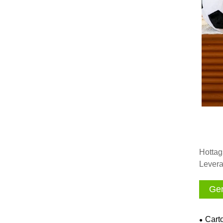
Hottag
Levera
Ger
Cart