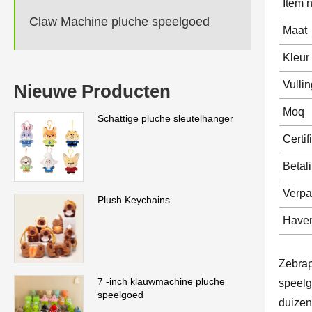
Item n
Claw Machine pluche speelgoed
Maat
Kleur
Vullin
Nieuwe Producten
Moq
Schattige pluche sleutelhanger
Certif
Betal
Verpa
Plush Keychains
Have
Zebrap
7 -inch klauwmachine pluche
speelg
speelgoed
duizen