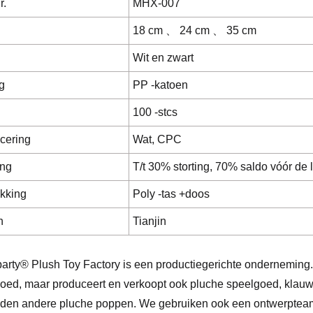
r.
MHX-007
18 cm 、 24 cm 、 35 cm
Wit en zwart
g
PP -katoen
100 -stcs
icering
Wat, CPC
ing
T/t 30% storting, 70% saldo vóór de 
kking
Poly -tas +doos
n
Tianjin
arty® Plush Toy Factory is een productiegerichte onderneming. 
oed, maar produceert en verkoopt ook pluche speelgoed, klauw
den andere pluche poppen. We gebruiken ook een ontwerpteam 