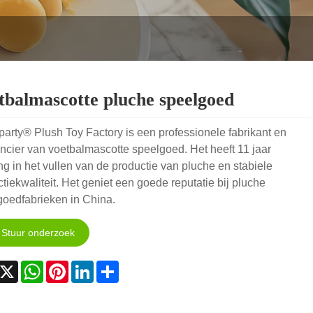
tbalmascotte pluche speelgoed
arty® Plush Toy Factory is een professionele fabrikant en
ncier van voetbalmascotte speelgoed. Het heeft 11 jaar
ng in het vullen van de productie van pluche en stabiele
tiekwaliteit. Het geniet een goede reputatie bij pluche
goedfabrieken in China.
Stuur onderzoek
acebook
X
WhatsApp
Pinterest
LinkedIn
Share