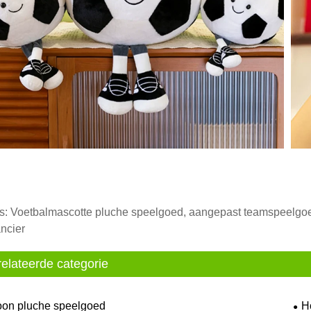
s: Voetbalmascotte pluche speelgoed, aangepast teamspeelgoed
ncier
elateerde categorie
oon pluche speelgoed
H