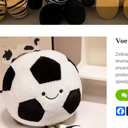
Voe
Zebrap
levera
ervari
produc
speel
F