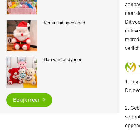
aanpas
na
Dit vo
Kerstmisd speelgoed
geleve
reprod
verlich
Hou van teddybeer
1. Ins
De ove
Bekijk meer
2. Geb
vergro
opperv