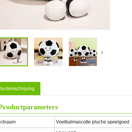
ductomschrijving
Productparameters
uctnaam
Voetbalmascotte pluche speelgoed