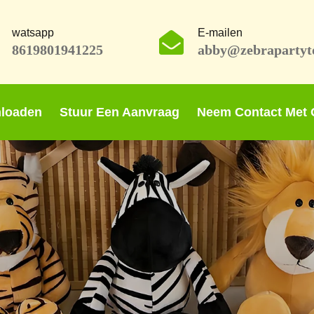
watsapp
E-mailen
8619801941225
abby@zebrapartyt
loaden
Stuur Een Aanvraag
Neem Contact Met