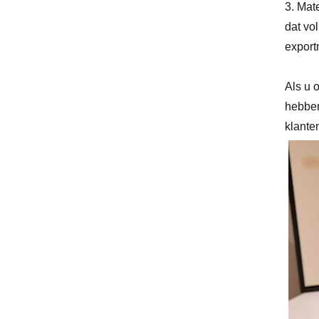
3. Mat
dat vo
export
Als u 
hebben
klante