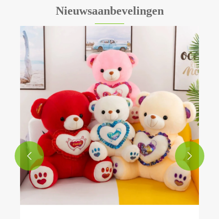
Nieuwsaanbevelingen
Hoe kiest u het beste pluche kussen voor
uw behoeften?
Bekijk meer >>

