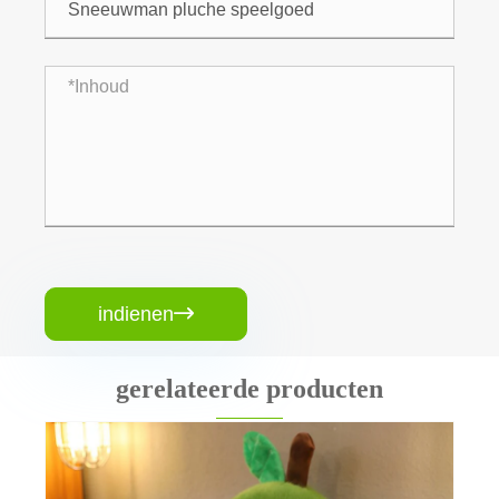
indienen

gerelateerde producten
Basketbal mascotte pluche speel