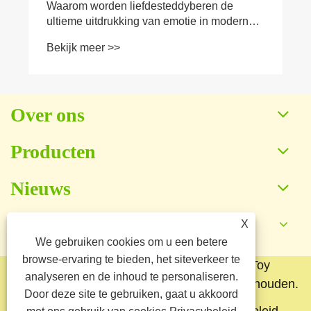
Over ons
Producten
Nieuws
X
Neem contact met ons op
We gebruiken cookies om u een betere
browse-ervaring te bieden, het siteverkeer te
Copyright © 2025 Baoding Yuankang Toy
analyseren en de inhoud te personaliseren.
Manufacturing Co., Ltd. Alle rechten voorbehouden.
Door deze site te gebruiken, gaat u akkoord
Links
Sitemap
RSS
XML
Privacybeleid