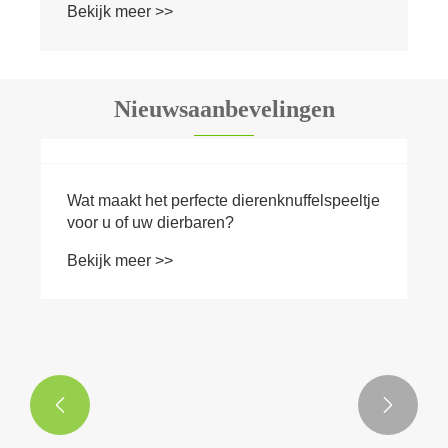
Nieuwsaanbevelingen
Waarom wint de harten-teddybeer
wereldwijd harten?
Bekijk meer >>

