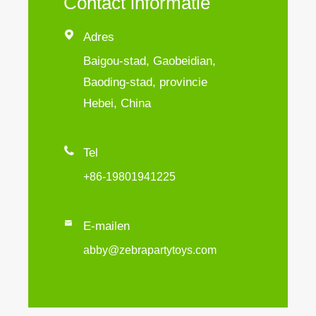
Contact informatie

Adres
Baigou-stad, Gaobeidian,
Baoding-stad, provincie
Hebei, China

Tel
+86-19801941225

E-mailen
abby@zebrapartytoys.com